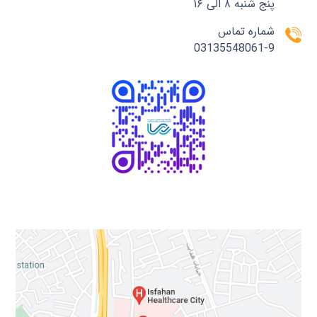
پنج شنبه ۸ الی ۱۶
شماره تماس
03135548061-9