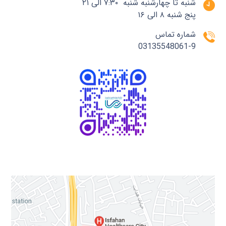
شنبه تا چهارشنبه شنبه ۷:۳۰ الی ۲۱
پنج شنبه ۸ الی ۱۶
شماره تماس
03135548061-9