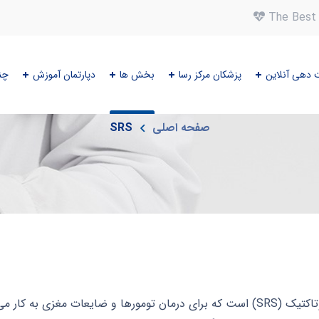
The Best 
 دهی آنلاین
پزشکان مرکز رسا
بخش ها
دپارتمان آموزش
چن
SRS
صفحه اصلی
SRS
گامانایف (Gamma Knife) یک روش رادیوسرجری استریوتاکتیک (SRS) است که برای درمان تومو