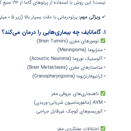
نیست! این روش با استفاده از پرتوهای گاما از ۱۹۲ منبع کبالت-۶۰، به‌صورت کاملاً دقیق و بدون جراحی به بافت‌های غیرطبیعی در مغز تابیده می‌شود.
✔
ویژگی مهم:
پرتودرمانی با دقت بسیار بالا (زیر ۰.۵ میلی‌متر) و با حداقل آسیب به بافت‌های سالم مغزی انجام می‌شود.
۱. گامانایف چه بیماری‌هایی را درمان می‌کند؟
تومورهای مغزی (Brain Tumors):
• مننژیوما (Meningioma)
• آکوستیک نوروما (Acoustic Neuroma)
• متاستازهای مغزی (Brain Metastases)
• کرانیوفارنژیوما (Craniopharyngioma)
ناهنجاری‌های عروقی مغز:
• AVM (مالفورماسیون شریانی-وریدی)
• آنوریسم‌های کوچک غیرقابل جراحی
اختلالات عملکردی مغز: