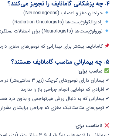
۴. چه پزشکانی گامانایف را تجویز می‌کنند؟
جراحان مغز و اعصاب (Neurosurgeons)
رادیوانکولوژیست‌ها (Radiation Oncologists)
نورولوژیست‌ها (Neurologists) برای اختلالات عملکردی
گامانایف بیشتر برای بیمارانی که تومورهای مغزی دارن
۵. چه بیمارانی مناسب گامانایف هستند؟
مناسب برای:
✔ بیماران دارای تومورهای کوچک (زیر ۳ سانتی‌متر) در مغز
✔ افرادی که توانایی انجام جراحی باز را ندارند
✔ بیمارانی که به دنبال روش غیرتهاجمی و بدون درد هست
✔ تومورهای متاستاتیک مغزی که جراحی برایشان دشوار
نامناسب برای:
• بیمارانی با تومورهای بزرگ‌تر از ۳.۵ سانتی‌متر (بهتر است از روش سایبرنایف یا رادیوتراپی معمولی استفاده شود).