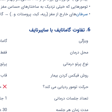
• تومورهایی که خیلی نزدیک به ساختارهای حساس مغز (
•
سرطان
‌های خارج از مغز (ریه، کبد، پروستات و…) → گاما
6. تفاوت گامانایف با سایبرنایف
ویژگی
گاما
ویژگی
گاما
محل درمان
فقط 
نوع پرتو درمانی
پرتوی
روش فیکس کردن بیمار
قاب فلز
حرکت تومور ردیابی می کند؟
خی
تعداد جلسات درمانی
1 جلسه
مدت زمان هر جلسه
30 دقیقه تا 2 ساعت