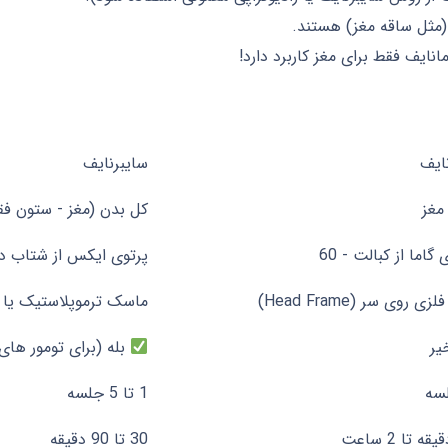
مثل ساقه مغز) هستند.
نایف فقط برای مغز کاربرد دارد!
نایف
سایبرنایف
نایف
سایبرنایف
مغز
کل بدن (مغز - ستون فقر
 گاما از کبالت - 60
پرتوی ایکس از شتاب 
ی روی سر (Head Frame)
ماسک ترموپلاستیک یا 
ر
بله (برای تومور ها
1 تا 5 جلسه
30 تا 90 دقیقه