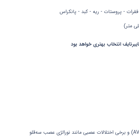
قرات - پروستات - ریه - کبد - پانکراس
ایبرنایف انتخاب بهتری خواهد بود
گامانایف یک روش غیرتهاجمی و فوق‌العاده دقیق برای درمان تومورهای مغزی، متاستازهای مغزی، ناهنجاری‌های عروقی (AVM) و برخی اختلالات عصبی مانند نورالژی عصب سه‌قلو