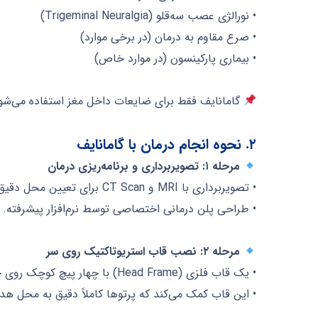
• نورالژی عصب سه‌قلو (Trigeminal Neuralgia)
• صرع مقاوم به درمان (در برخی موارد)
• بیماری پارکینسون (در موارد خاص)
گامانایف فقط برای ضایعات داخل مغز استفاده می‌شود و
۲. نحوه انجام درمان با گامانایف
مرحله ۱: تصویربرداری و برنامه‌ریزی درمان
• تصویربرداری با MRI و CT Scan برای تعیین محل دقیق تومور.
• طراحی پلن درمانی اختصاصی توسط نرم‌افزار پیشرفته.
مرحله ۲: نصب قاب استریوتاکتیک روی سر
• یک قاب فلزی (Head Frame) با چهار پیچ کوچک روی جمجمه بسته می‌شود تا سر بیمار ثابت بماند.
• این قاب کمک می‌کند که پرتوها کاملاً دقیق به محل هد