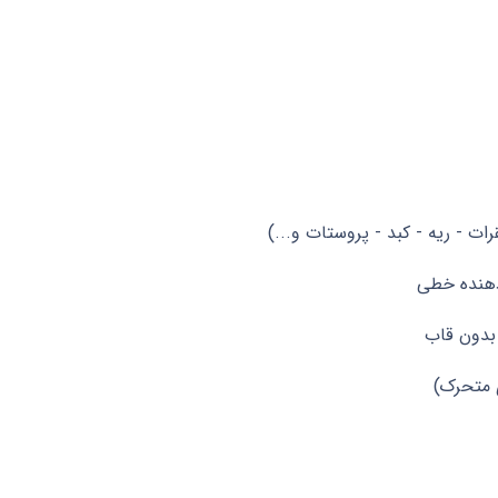
ات - ریه - کبد - پروستات و...)
دهنده خطی
بدون قاب
ی متحرک)