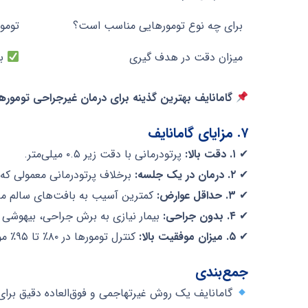
برای چه نوع تومورهایی مناسب است؟
تومو
میزان دقت در هدف گیری
بسی
گامانایف بهترین گذینه برای درمان غیرجراحی تومورها
۷. مزایای گامانایف
✔
۱. دقت بالا:
پرتودرمانی با دقت زیر ۰.۵ میلی‌متر.
✔
۲. درمان در یک جلسه:
برخلاف پرتودرمانی معمولی که
✔
۳. حداقل عوارض:
کمترین آسیب به بافت‌های سالم م
✔
۴. بدون جراحی:
بیمار نیازی به برش جراحی، بیهوشی ی
✔
۵. میزان موفقیت بالا:
کنترل تومورها در ۸۰٪ تا ۹۵٪ موارد.
جمع‌بندی