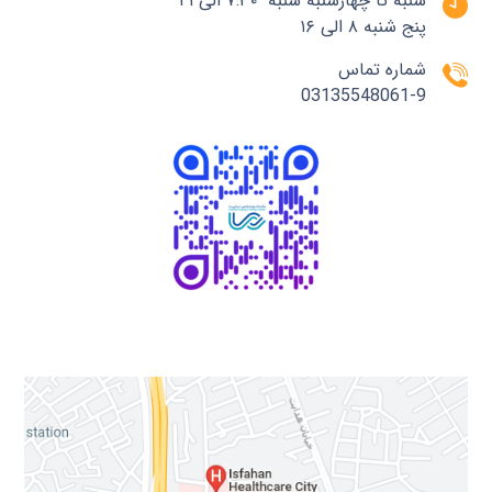
شنبه تا چهارشنبه شنبه ۷:۳۰ الی ۲۱
پنج شنبه ۸ الی ۱۶
شماره تماس
03135548061-9