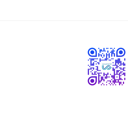
طراحی سایت :
پویافراز
دیجیتال مارکتینگ و سئو :
آواتاج