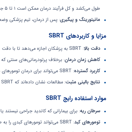
طول می‌کشد و کل فرآیند درمان ممکن است ۱ تا ۵ جلسه باشد.
مانیتورینگ و پیگیری
: پس از درمان، تیم پزشکی وضعیت 
مزایا و کاربردهای SBRT
دقت بالا
: SBRT به پزشکان اجازه می‌دهد تا با دقت بالا تومورها را هدف‌گیری کنند و آسیب به بافت‌های سالم را به حداقل برسانند.
کاهش زمان درمان
: برخلاف پرتودرمانی‌های سنتی که ممکن است هفته‌ها طول 
کاربرد گسترده
: SBRT می‌تواند برای درمان تومورهای مختلف از جمله
نتایج بالینی مثبت
: مطالعات نشان داده‌اند که SBRT می‌تواند نتایج بالینی مثبت و کیفیت زندگی بیماران را بهبود بخشد.
موارد استفاده رایج SBRT
سرطان ریه
: برای بیمارانی که کاندید جراحی نیستند یا رویکرد غیر 
تومورهای کبد
: SBRT می‌تواند تومورهای کبدی را به طور مؤثر هدف قرار دهد و یک گزینه درمانی غیر تهاجمی ارائه دهد.