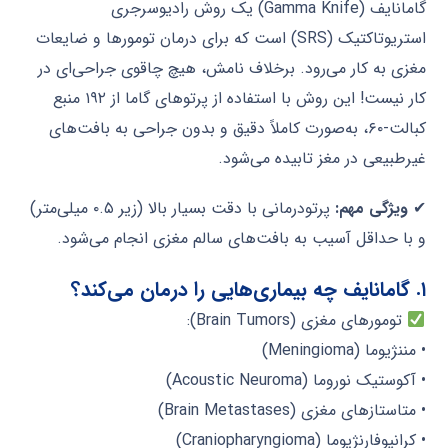
گامانایف (Gamma Knife) یک روش رادیوسرجری
استریوتاکتیک (SRS) است که برای درمان تومورها و ضایعات
مغزی به کار می‌رود. برخلاف نامش، هیچ چاقوی جراحی‌ای در
کار نیست! این روش با استفاده از پرتوهای گاما از ۱۹۲ منبع
کبالت-۶۰، به‌صورت کاملاً دقیق و بدون جراحی به بافت‌های
غیرطبیعی در مغز تابیده می‌شود.
✔
ویژگی مهم:
پرتودرمانی با دقت بسیار بالا (زیر ۰.۵ میلی‌متر)
و با حداقل آسیب به بافت‌های سالم مغزی انجام می‌شود.
۱. گامانایف چه بیماری‌هایی را درمان می‌کند؟
تومورهای مغزی (Brain Tumors):
• مننژیوما (Meningioma)
• آکوستیک نوروما (Acoustic Neuroma)
• متاستازهای مغزی (Brain Metastases)
• کرانیوفارنژیوما (Craniopharyngioma)