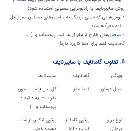
روش سایبرنایف یا رادیوتراپی معمولی استفاده شود).
• تومورهایی که خیلی نزدیک به ساختارهای حساس مغز (مثل
ساقه مغز) هستند.
•
سرطان
‌های خارج از مغز (ریه، کبد، پروستات و…) →
گامانایف فقط برای مغز کاربرد دارد!
6. تفاوت گامانایف با سایبرنایف
ویژگی
گامانایف
سایبرنایف
ویژگی
گامانایف
سایبرنایف
محل درمان
فقط مغز
کل بدن (مغز - ستون
فقرات - ریه - کبد -
پروستات و...)
نوع پرتو
پرتوی گاما از
پرتوی ایکس از شتاب
درمانی
کبالت - 60
دهنده خطی