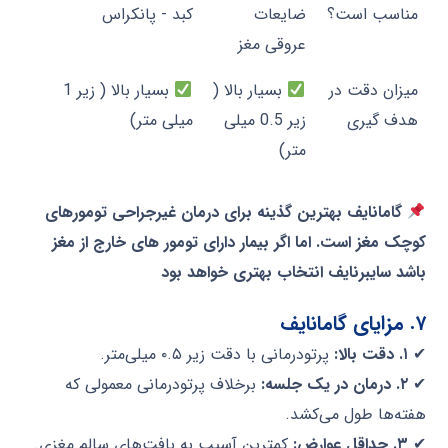
مناسب است؟
ضایعات
کبد - پانکراس
عروقی مغز
میزان دقت در
بسیار بالا (
بسیار بالا ( زیر 1
هدف گیری
زیر 0.5 میلی
میلی متر)
متر)
گامانایف بهترین گذینه برای درمان غیرجراحی تومورهای
کوچک مغز است. اما اگر بیمار دارای تومور های خارج از مغز
باشد سایبرنایف انتخاب بهتری خواهد بود
۷. مزایای گامانایف
✔
۱. دقت بالا:
پرتودرمانی با دقت زیر ۰.۵ میلی‌متر.
✔
۲. درمان در یک جلسه:
برخلاف پرتودرمانی معمولی که
هفته‌ها طول می‌کشد.
✔
۳. حداقل عوارض:
کمترین آسیب به بافت‌های سالم مغزی.