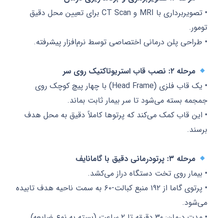
• تصویربرداری با MRI و CT Scan برای تعیین محل دقیق
تومور.
• طراحی پلن درمانی اختصاصی توسط نرم‌افزار پیشرفته.
مرحله ۲: نصب قاب استریوتاکتیک روی سر
• یک قاب فلزی (Head Frame) با چهار پیچ کوچک روی
جمجمه بسته می‌شود تا سر بیمار ثابت بماند.
• این قاب کمک می‌کند که پرتوها کاملاً دقیق به محل هدف
برسند.
مرحله ۳: پرتودرمانی دقیق با گامانایف
• بیمار روی تخت دستگاه دراز می‌کشد.
• پرتوی گاما از ۱۹۲ منبع کبالت-۶۰ به سمت ناحیه هدف تابیده
می‌شود.
• مدت درمان: ۳۰ دقیقه تا ۲ ساعت (بسته به نوع ضایعه).