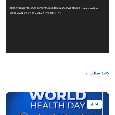
ویدیو
دریافت پرونده: https://rasacenter.ir/wp-content/uploads/2021/04/WhatsApp-
Video-2021-04-07-at-9.26.27-PM.mp4?_=4
ادامه مطلب
اخبار