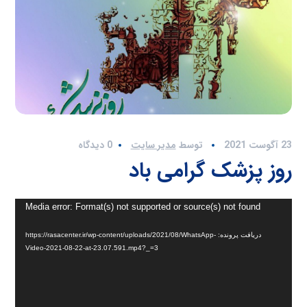
23 آگوست 2021
توسط
مدیر سایت
0 دیدگاه
روز پزشک گرامی باد
نمایشگر
Media error: Format(s) not supported or source(s) not found
ویدیو
دریافت پرونده: https://rasacenter.ir/wp-content/uploads/2021/08/WhatsApp-
Video-2021-08-22-at-23.07.591.mp4?_=3