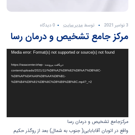
3 نوامبر 2021
توسط
مدیر سایت
0 دیدگاه
مرکز جامع تشخیص و درمان رسا
نمایشگر
Media error: Format(s) not supported or source(s) not found
ویدیو
دریافت پرونده: https://rasacenter.ir/wp-
content/uploads/2021/11/%D8%A2%D9%82%D8%A7%DB%8C-
%D8%AF%DA%A9%D8%AA%D8%B1-
%D8%B4%D9%81%DB%8C%D8%B9%DB%8C.mp4?_=2
مرکزجامع تشخیص و درمان رسا
واقع در اتوبان آقابابایی( جنوب به شمال) بعد از روگذر حکیم