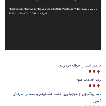
ویدیو
دریافت پرونده: https://rasacenter.ir/wp-content/uploads/2021/11/WhatsApp-Video-
2021-11-23-at-05.10.561.mp4?_=1
با مِهر امید را جوانه می زنیم.
رسا: قسمت سوم
رسا بزرگترین و مجهزترین قطب تشخیصی، درمانی
سرطان
کشور