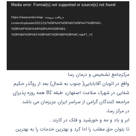
نمایشگر
Media error: Format(s) not supported or source(s) not found
ویدیو
دریافت پرونده: https://rasacenter.ir/wp-
content/uploads/2021/11/%D8%A2%D9%82%D8%A7%DB%8C-
%D8%AF%DA%A9%D8%AA%D8%B1-
%D8%B4%D9%81%DB%8C%D8%B9%DB%8C.mp4?_=2
مرکزجامع تشخیص و درمان رسا
واقع در اتوبان آقابابایی( جنوب به شمال) بعد از روگذر حکیم
شفایی در شهرک سلامت اصفهان، طبقه B2 همه روزه پذیرای
مراجعه کنندگان گرامی از سراسر ایران عزیزمان می باشد.
در مرکز رسا،
ابر و باد و مه و خورشید و فلک در کارند…
تا بتوان حق مطلب را ادا کرد و بهترین خدمات را به بهترین