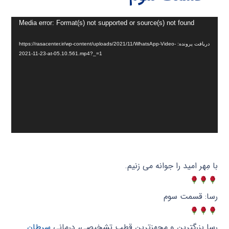
نمایشگر
Media error: Format(s) not supported or source(s) not found
ویدیو
دریافت پرونده: https://rasacenter.ir/wp-content/uploads/2021/11/WhatsApp-Video-
2021-11-23-at-05.10.561.mp4?_=1
با مِهر امید را جوانه می زنیم.
رسا: قسمت سوم
رسا بزرگترین و مجهزترین قطب تشخیصی، درمانی
سرطان