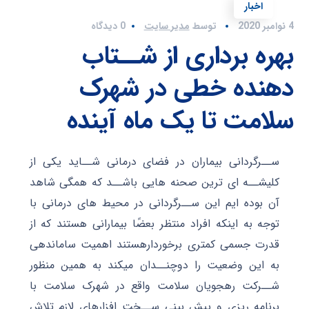
اخبار
4 نوامبر 2020
توسط
مدیر سایت
0 دیدگاه
بهره برداری از شــتاب
دهنده خطی در شهرک
سلامت تا یک ماه آینده
ســرگردانی بیماران در فضای درمانی شــاید یکی از
کلیشــه ای ترین صحنه هایی باشــد که همگی شاهد
آن بوده ایم این ســرگردانی در محیط های درمانی با
توجه به اینکه افراد منتظر بعضًا بیمارانی هستند که از
قدرت جسمی کمتری برخوردارهستند اهمیت ساماندهی
به این وضعیت را دوچنــدان میکند به همین منظور
شــرکت رهجویان سلامت واقع در شهرک سلامت با
برنامه ریزی و پیش بینی ســخت افزارهای لازم تلاش