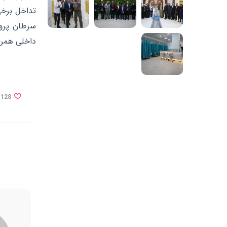
تداخل برخی
سرطان پروس
داخلی همرا
128