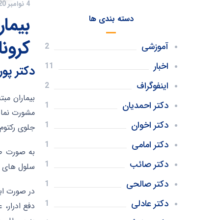
4 نوامبر 2020
بیما
دسته بندی ها
کرون
آموزشی
2
اخبار
11
دکتر پور
اینفوگراف
2
بیماران مبتل
دکتر احمدیان
1
مشورت نمای
دکتر اخوان
1
جلوی رکتوم 
دکتر امامی
1
به صورت طب
دکتر صائب
1
سلول های پ
دکتر صالحی
1
در صورت اب
دکتر عادلی
1
دفع ادرار، 