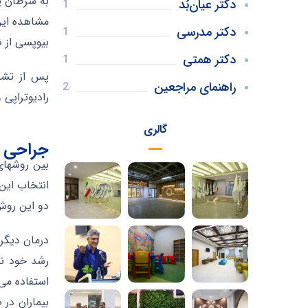
به سرطان پ
دکتر عیان‌بُد
1
مشاهده این
دکتر مدرسی
1
بیوپسی از 
دکتر همتی
1
پس از تشخی
راهنمای مراجعین
2
رادیوتراپی 
گالری
جراحی یا
بین روشهای
انتخاب این 
دو این روش
درمان دیگر
استفاده می 
بیماران در 