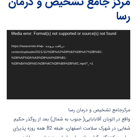
مرکز جامع تشخیص و درمان
رسا
نمایشگر
Media error: Format(s) not supported or source(s) not found
ویدیو
دریافت پرونده: https://rasacenter.ir/wp-
content/uploads/2021/11/%D8%A2%D9%82%D8%A7%DB%8C-
%D8%AF%DA%A9%D8%AA%D8%B1-
%D8%B4%D9%81%DB%8C%D8%B9%DB%8C.mp4?_=1
مرکزجامع تشخیص و درمان رسا
واقع در اتوبان آقابابایی( جنوب به شمال) بعد از روگذر حکیم
شفایی در شهرک سلامت اصفهان، طبقه B2 همه روزه پذیرای