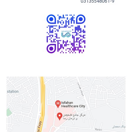
03135548061-9